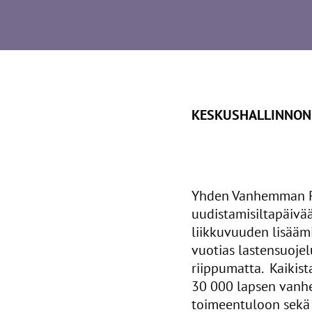
KESKUSHALLINNON
Yhden Vanhemman Per
uudistamisiltapäivä
liikkuvuuden lisääm
vuotias lastensuoje
riippumatta. Kaikis
30 000 lapsen vanhem
toimeentuloon sekä 