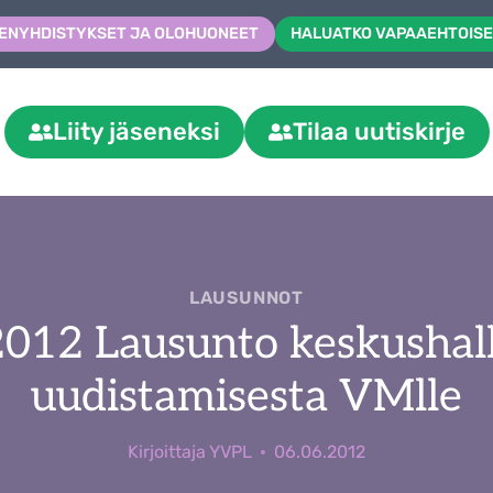
ENYHDISTYKSET JA OLOHUONEET
HALUATKO VAPAAEHTOISE
Liity jäseneksi
Tilaa uutiskirje
LAUSUNNOT
2012 Lausunto keskushal
uudistamisesta VMlle
Kirjoittaja
YVPL
06.06.2012