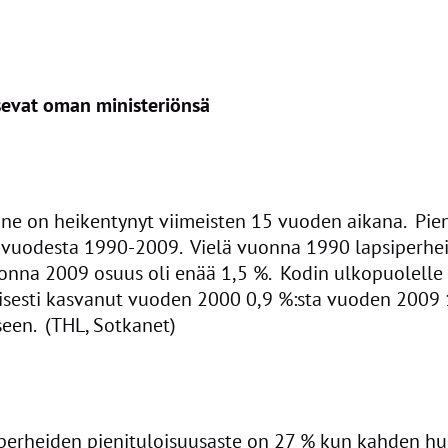
sevat oman ministeriönsä
nne on heikentynyt viimeisten 15 vuoden aikana. Pien
vuodesta 1990-2009. Vielä vuonna 1990 lapsiperheis
onna 2009 osuus oli enää 1,5 %. Kodin ulkopuolelle s
sesti kasvanut vuoden 2000 0,9 %:sta vuoden 2009 1,
seen. (THL, Sotkanet)
rheiden pienituloisuusaste on 27 % kun kahden hu