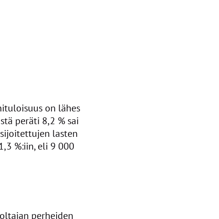
ituloisuus on lähes
tä peräti 8,2 % sai
ijoitettujen lasten
3 %:iin, eli 9 000
oltajan perheiden