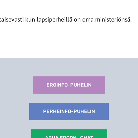
aisevasti kun lapsiperheillä on oma ministeriönsä.
EROINFO-PUHELIN
PERHEINFO-PUHELIN
APUA EROON -CHAT