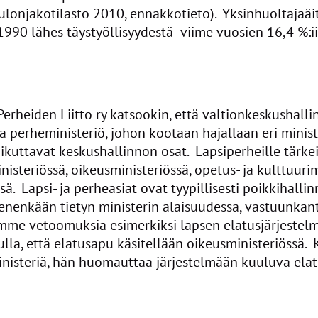
ulonjakotilasto 2010, ennakkotieto). Yksinhuoltajaäi
990 lähes täystyöllisyydestä viime vuosien 16,4 %:ii
heiden Liitto ry katsookin, että valtionkeskushalli
ja perheministeriö, johon kootaan hajallaan eri minist
ikuttavat keskushallinnon osat. Lapsiperheille tärke
inisteriössä, oikeusministeriössä, opetus- ja kulttuurim
sä. Lapsi- ja perheasiat ovat tyypillisesti poikkihallin
kenenkään tietyn ministerin alaisuudessa, vastuunkan
ämme vetoomuksia esimerkiksi lapsen elatusjärjeste
la, että elatusapu käsitellään oikeusministeriöss
isteriä, hän huomauttaa järjestelmään kuuluva elat