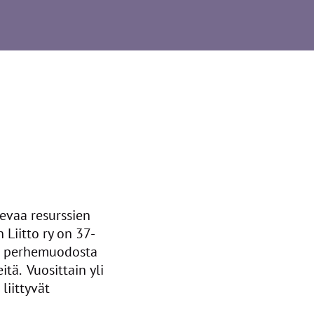
evaa resurssien
Liitto ry on 37-
us perhemuodosta
ä. Vuosittain yli
liittyvät