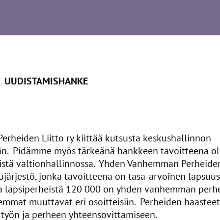
 UUDISTAMISHANKE
heiden Liitto ry kiittää kutsusta keskushallinnon
än. Pidämme myös tärkeänä hankkeen tavoitteena ol
istä valtionhallinnossa. Yhden Vanhemman Perheiden 
lujärjestö, jonka tavoitteena on tasa-arvoinen lapsu
ta lapsiperheistä 120 000 on yhden vanhemman perheit
mat muuttavat eri osoitteisiin. Perheiden haasteet 
työn ja perheen yhteensovittamiseen.