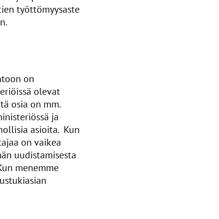
tien työttömyysaste
n.
ntoon on
eriöissä olevat
itä osia on mm.
inisteriössä ja
nollisia asioita. Kun
tajaa on vaikea
lmän uudistamisesta
ä. Kun menemme
ustukiasian