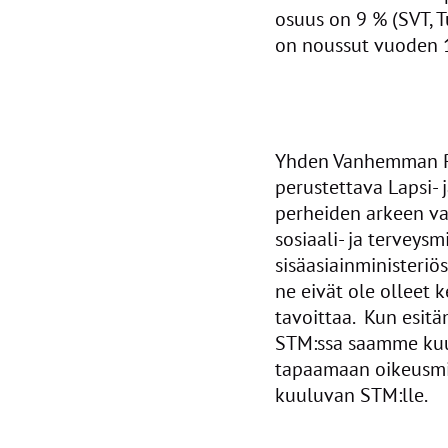
osuus on 9 % (SVT, T
on noussut vuoden 1
Yhden Vanhemman Per
perustettava Lapsi- 
perheiden arkeen va
sosiaali- ja terveysm
sisäasiainministeriös
ne eivät ole olleet 
tavoittaa. Kun esit
STM:ssa saamme kuul
tapaamaan oikeusmin
kuuluvan STM:lle.