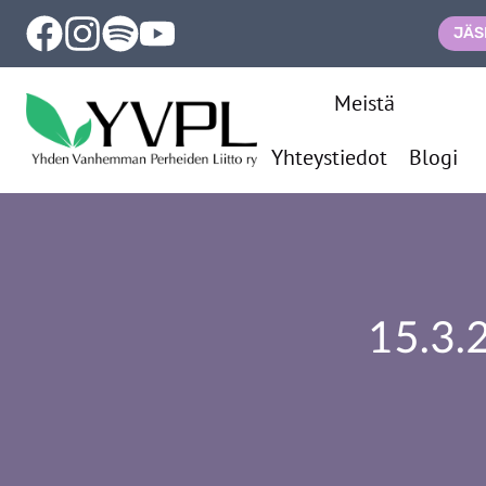
Siirry
JÄS
sisältöön
Meistä
Yhteystiedot
Blogi
15.3.