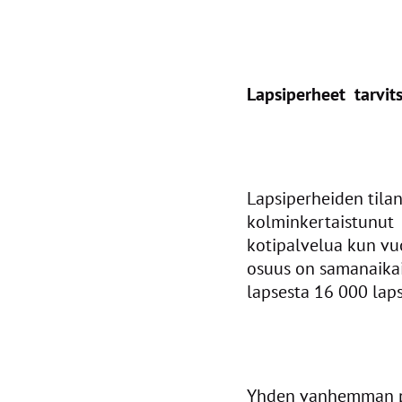
Lapsiperheet tarvit
Lapsiperheiden tila
kolminkertaistunut 
kotipalvelua kun vu
osuus on samanaikai
lapsesta 16 000 lap
Yhden vanhemman pe