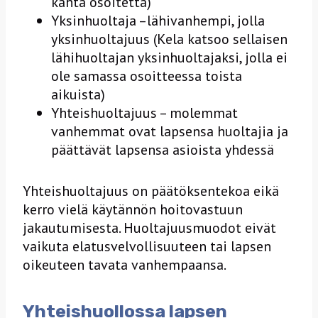
kahta osoitetta)
Yksinhuoltaja –lähivanhempi, jolla
yksinhuoltajuus (Kela katsoo sellaisen
lähihuoltajan yksinhuoltajaksi, jolla ei
ole samassa osoitteessa toista
aikuista)
Yhteishuoltajuus – molemmat
vanhemmat ovat lapsensa huoltajia ja
päättävät lapsensa asioista yhdessä
Yhteishuoltajuus on päätöksentekoa eikä
kerro vielä käytännön hoitovastuun
jakautumisesta. Huoltajuusmuodot eivät
vaikuta elatusvelvollisuuteen tai lapsen
oikeuteen tavata vanhempaansa.
Yhteishuollossa lapsen