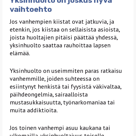
Yksinhuolto on joskus hyvä
vaihtoehto
Jos vanhempien kiistat ovat jatkuvia, ja
etenkin, jos kiistaa on sellaisista asioista,
joista huoltajien pitäisi päättää yhdessä,
yksinhuolto saattaa rauhoittaa lapsen
elämää.
Yksinhuolto on useimmiten paras ratkaisu
vanhemmille, joiden suhteessa on
esiintynyt henkistä tai fyysistä väkivaltaa,
päihdeongelmia, sairaalloista
mustasukkaisuutta, työnarkomaniaa tai
muita addiktioita.
Jos toinen vanhempi asuu kaukana tai
ulkomailla, yksinhuoltajuus toiselle