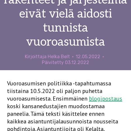
rakenteet ja järjestelmä
eivät vielä aidosti
tunnista
vuoroasumista
Kirjoittaja
Helka Belt
12.05.2022
Päivitetty
03.12.2022
Vuoroasumisen politiikka -tapahtumassa
tiistaina 10.5.2022 oli paljon puhetta
vuoroasumisesta. Ensimmäinen
blogipostaus
koski kansanedustajien muodostamaa
paneelia. Tämä teksti käsittelee ennen
kaikkea asiantuntijalausunnoista nousseita
pohdintoja. Asiantuntijoita oli Kelalta,