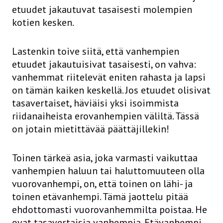
etuudet jakautuvat tasaisesti molempien
kotien kesken.
Lastenkin toive siitä, että vanhempien
etuudet jakautuisivat tasaisesti, on vahva:
vanhemmat riitelevät eniten rahasta ja lapsi
on tämän kaiken keskellä. Jos etuudet olisivat
tasavertaiset, häviäisi yksi isoimmista
riidanaiheista erovanhempien väliltä. Tässä
on jotain mietittävää päättäjillekin!
Toinen tärkeä asia, joka varmasti vaikuttaa
vanhempien haluun tai haluttomuuteen olla
vuorovanhempi, on, että toinen on lähi- ja
toinen etävanhempi. Tämä jaottelu pitää
ehdottomasti vuorovanhemmilta poistaa. He
ovat tasavertaisia vanhempia. Etävanhempi