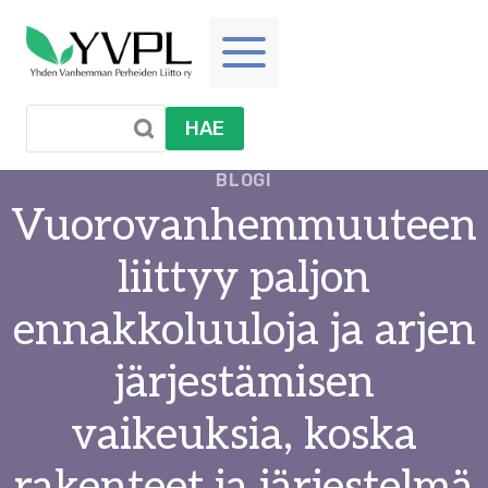
Siirry
sisältöön
HAE
BLOGI
Vuorovanhemmuuteen
liittyy paljon
ennakkoluuloja ja arjen
järjestämisen
vaikeuksia, koska