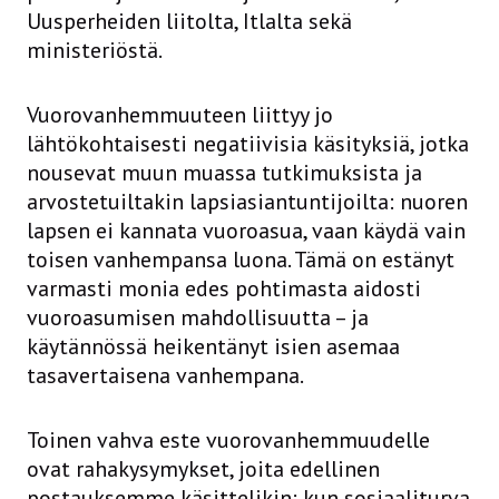
Uusperheiden liitolta, Itlalta sekä
ministeriöstä.
Vuorovanhemmuuteen liittyy jo
lähtökohtaisesti negatiivisia käsityksiä, jotka
nousevat muun muassa tutkimuksista ja
arvostetuiltakin lapsiasiantuntijoilta: nuoren
lapsen ei kannata vuoroasua, vaan käydä vain
toisen vanhempansa luona. Tämä on estänyt
varmasti monia edes pohtimasta aidosti
vuoroasumisen mahdollisuutta – ja
käytännössä heikentänyt isien asemaa
tasavertaisena vanhempana.
Toinen vahva este vuorovanhemmuudelle
ovat rahakysymykset, joita edellinen
postauksemme käsittelikin: kun sosiaaliturva