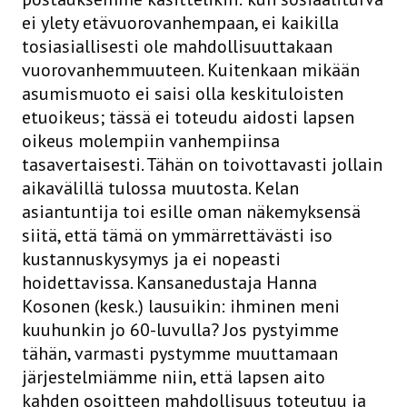
ei ylety etävuorovanhempaan, ei kaikilla
tosiasiallisesti ole mahdollisuuttakaan
vuorovanhemmuuteen. Kuitenkaan mikään
asumismuoto ei saisi olla keskituloisten
etuoikeus; tässä ei toteudu aidosti lapsen
oikeus molempiin vanhempiinsa
tasavertaisesti. Tähän on toivottavasti jollain
aikavälillä tulossa muutosta. Kelan
asiantuntija toi esille oman näkemyksensä
siitä, että tämä on ymmärrettävästi iso
kustannuskysymys ja ei nopeasti
hoidettavissa. Kansanedustaja Hanna
Kosonen (kesk.) lausuikin: ihminen meni
kuuhunkin jo 60-luvulla? Jos pystyimme
tähän, varmasti pystymme muuttamaan
järjestelmiämme niin, että lapsen aito
kahden osoitteen mahdollisuus toteutuu ja