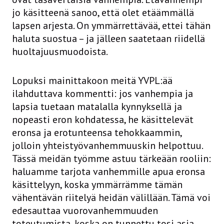
jo käsitteenä sanoo, että olet etäämmällä
lapsen arjesta. On ymmärrettävää, ettei tähän
haluta suostua – ja jälleen saatetaan riidellä
huoltajuusmuodoista.
Lopuksi mainittakoon meitä YVPL:ää
ilahduttava kommentti: jos vanhempia ja
lapsia tuetaan matalalla kynnyksellä ja
nopeasti eron kohdatessa, he käsittelevät
eronsa ja erotunteensa tehokkaammin,
jolloin yhteistyövanhemmuuskin helpottuu.
Tässä meidän työmme astuu tärkeään rooliin:
haluamme tarjota vanhemmille apua eronsa
käsittelyyn, koska ymmärrämme tämän
vähentävän riitelyä heidän välillään. Tämä voi
edesauttaa vuorovanhemmuuden
toteutumista, koska on tunnettu tosi asia,