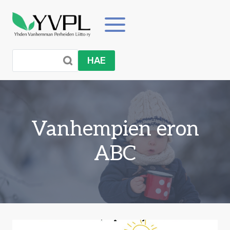
Siirry
sisältöön
HAE
Vanhempien eron
ABC