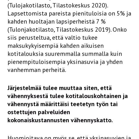
(Tulojakotilasto, Tilastokeskus 2020).
Lapsettomista pareista pienituloisia on 5% ja
kahden huoltajan lapsiperheistä 7 %
(Tulonjakotilasto, Tilastokeskus 2019). Onko
siis perusteltua, että valtio tukee
maksukykyisempiä kahden aikuisen
kotitalouksia suuremmalla summalla kuin
pienempituloisempia yksinasuvia ja yhden
vanhemman perheitä.
Järjestelmää tulee muuttaa siten, että
vähennyksestä tulee kotitalouskohtainen ja
vähennystä määrittäisi teetetyn työn tai
ostettujen palveluiden
kokonaiskustannusten vähennyskatto.
Huomioitava on myös se, että yksinasuvien ja