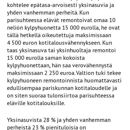
kohtelee epätasa-arvoisesti yksinasuvia ja
yhden vanhemman perheitä. Kun
parisuhteessa elävät remontoivat omaa 10
neliön kylpyhuonetta 15 000 eurolla, he ovat
tällä hetkellä oikeutettuja maksimissaan
4 500 euron kotitalousvähennykseen. Kun
taas yksinasuva tai yksinhuoltaja remontoi
15 000 eurolla saman kokoista
kylpyhuonettaan, hän saa verovähennystä
maksimissaan 2 250 euroa. Valtion tuki tekee
kylpyhuoneen remontoinnista huomattavasti
edullisempaa pariskunnan kotitaloudelle ja
on siten suoraa tulonsiirtoa parisuhteessa
eläville kotitalouksille.
Yksinasuvista 28 % ja yhden vanhemman
perheistä 23 % pienituloisia on