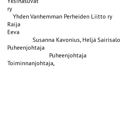
Yksinasuvat
ry
Yhden Vanhemman Perheiden Liitto ry
Raija
Eeva
Susanna Kavonius, Heljä Sairisalo
Puheenjohtaja
Puheenjohtaja
Toiminnanjohtaja,