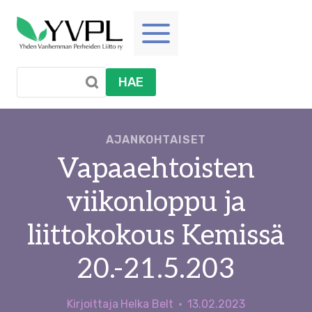
Siirry
sisältöön
HAE
AJANKOHTAISET
Vapaaehtoisten
viikonloppu ja
liittokokous Kemissä
20.-21.5.203
Kirjoittaja
Helka Belt
13.02.2023