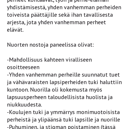
yhdistämisestä, yhden vanhemman perheiden
toiveista päättäjille sekä ihan tavallisesta
arjesta, jota yhden vanhemman perheet
elävät.
Nuorten nostoja paneelissa olivat:
-Mahdollisuus kahteen viralliseen
osoitteeseen
-Yhden vanhemman perheille suunnatut tuet
ja vähävaraisten lapsiperheiden tuki haluttiin
kuntoon. Nuorilla oli kokemusta myös
lapsuusperheen taloudellisista huolista ja
niukkuudesta.
-Koulujen tuki ja ymmärrys monimuotoisista
perheistä ja ylipäänsä tuki lapsille ja nuorille
-Puhuminen, ja stigman poistaminen (tässä