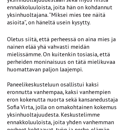
ennakkoluuloista, joita hän on kohdannut
yksinhuoltajana. ”Miksei mies tee näitä
asioita”, on häneltä usein kysytty.
Oletus siitä, että perheessä on aina mies ja
nainen elää yhä vahvasti meidän
mielissämme. On kuitenkin tosiasia, että
perheiden moninaisuus on tätä mielikuvaa
huomattavan paljon laajempi.
Paneelikeskusteluun osallistui kaksi
eronnutta vanhempaa, kaksi vanhempien
eron kokenutta nuorta sekä kansanedustaja
Sofia Virta, jolla on omakohtainen kokemus
yksinhuoltajuudesta. Keskustelimme
ennakkoluuloista, joita yhden vanhemman
perheet kohtaavat, työn ja perhe-elämän