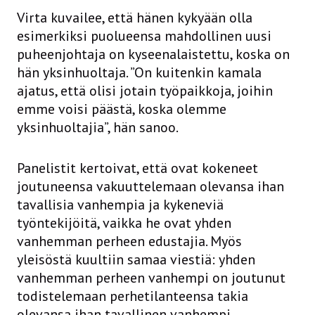
Virta kuvailee, että hänen kykyään olla
esimerkiksi puolueensa mahdollinen uusi
puheenjohtaja on kyseenalaistettu, koska on
hän yksinhuoltaja. ”On kuitenkin kamala
ajatus, että olisi jotain työpaikkoja, joihin
emme voisi päästä, koska olemme
yksinhuoltajia”, hän sanoo.
Panelistit kertoivat, että ovat kokeneet
joutuneensa vakuuttelemaan olevansa ihan
tavallisia vanhempia ja kykeneviä
työntekijöitä, vaikka he ovat yhden
vanhemman perheen edustajia. Myös
yleisöstä kuultiin samaa viestiä: yhden
vanhemman perheen vanhempi on joutunut
todistelemaan perhetilanteensa takia
olevansa ihan tavallinen vanhempi.