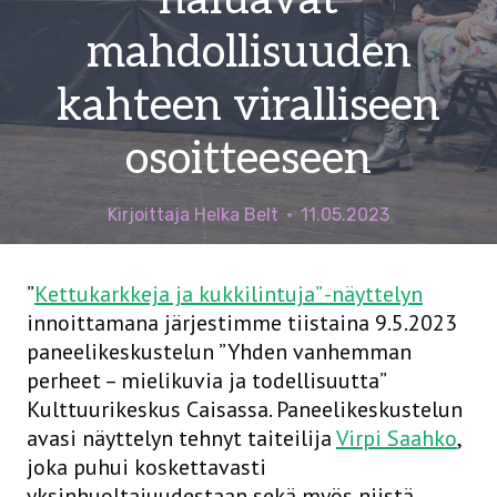
haluavat
mahdollisuuden
kahteen viralliseen
osoitteeseen
Kirjoittaja
Helka Belt
11.05.2023
”
Kettukarkkeja ja kukkilintuja” -näyttelyn
innoittamana järjestimme tiistaina 9.5.2023
paneelikeskustelun ”Yhden vanhemman
perheet – mielikuvia ja todellisuutta”
Kulttuurikeskus Caisassa. Paneelikeskustelun
avasi näyttelyn tehnyt taiteilija
Virpi Saahko
,
joka puhui koskettavasti
yksinhuoltajuudestaan sekä myös niistä