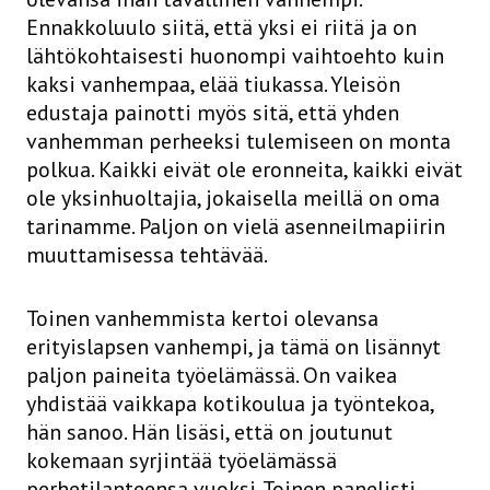
Ennakkoluulo siitä, että yksi ei riitä ja on
lähtökohtaisesti huonompi vaihtoehto kuin
kaksi vanhempaa, elää tiukassa. Yleisön
edustaja painotti myös sitä, että yhden
vanhemman perheeksi tulemiseen on monta
polkua. Kaikki eivät ole eronneita, kaikki eivät
ole yksinhuoltajia, jokaisella meillä on oma
tarinamme. Paljon on vielä asenneilmapiirin
muuttamisessa tehtävää.
Toinen vanhemmista kertoi olevansa
erityislapsen vanhempi, ja tämä on lisännyt
paljon paineita työelämässä. On vaikea
yhdistää vaikkapa kotikoulua ja työntekoa,
hän sanoo. Hän lisäsi, että on joutunut
kokemaan syrjintää työelämässä
perhetilanteensa vuoksi. Toinen panelisti