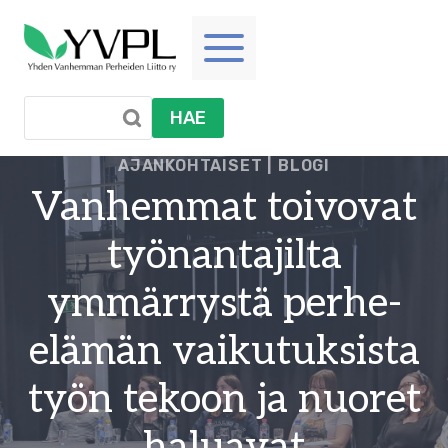
Siirry
sisältöön
HAE
AJANKOHTAISET
|
BLOGI
Vanhemmat toivovat
työnantajilta
ymmärrystä perhe-
elämän vaikutuksista
työn tekoon ja nuoret