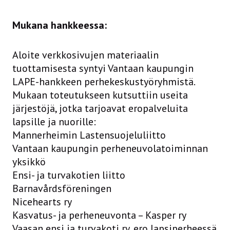
Mukana hankkeessa:
Aloite verkkosivujen materiaalin
tuottamisesta syntyi Vantaan kaupungin
LAPE-hankkeen perhekeskustyöryhmistä.
Mukaan toteutukseen kutsuttiin useita
järjestöjä, jotka tarjoavat eropalveluita
lapsille ja nuorille:
Mannerheimin Lastensuojeluliitto
Vantaan kaupungin perheneuvolatoiminnan
yksikkö
Ensi- ja turvakotien liitto
Barnavårdsföreningen
Nicehearts ry
Kasvatus- ja perheneuvonta – Kasper ry
Vaasan ensi ja turvakoti ry, ero lapsiperheessä