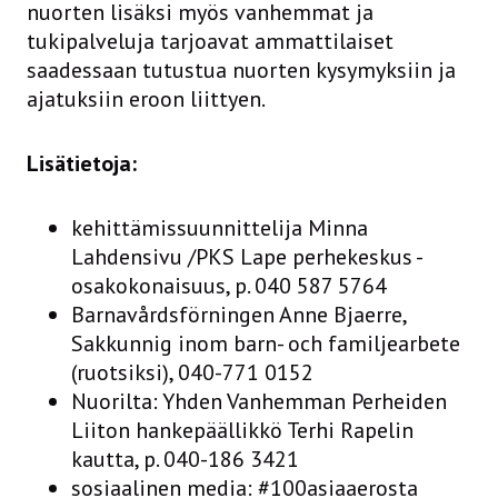
nuorten lisäksi myös vanhemmat ja
tukipalveluja tarjoavat ammattilaiset
saadessaan tutustua nuorten kysymyksiin ja
ajatuksiin eroon liittyen.
Lisätietoja:
kehittämissuunnittelija Minna
Lahdensivu /PKS Lape perhekeskus -
osakokonaisuus, p. 040 587 5764
Barnavårdsförningen Anne Bjaerre,
Sakkunnig inom barn- och familjearbete
(ruotsiksi), 040-771 0152
Nuorilta: Yhden Vanhemman Perheiden
Liiton hankepäällikkö Terhi Rapelin
kautta, p. 040-186 3421
sosiaalinen media: #100asiaaerosta