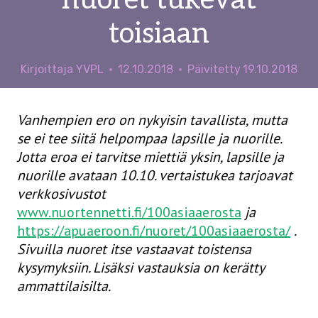
nuoret tukevat
toisiaan
Kirjoittaja
YVPL
12.10.2018
Päivitetty
19.10.2018
Vanhempien ero on nykyisin tavallista, mutta
se ei tee siitä helpompaa lapsille ja nuorille.
Jotta eroa ei tarvitse miettiä yksin, lapsille ja
nuorille avataan 10.10. vertaistukea tarjoavat
verkkosivustot
www.nuortennetti.fi/100asiaaerosta
ja
https://apuaeroon.fi/nuoret/100asiaaerosta/
.
Sivuilla nuoret itse vastaavat toistensa
kysymyksiin. Lisäksi vastauksia on kerätty
ammattilaisilta.