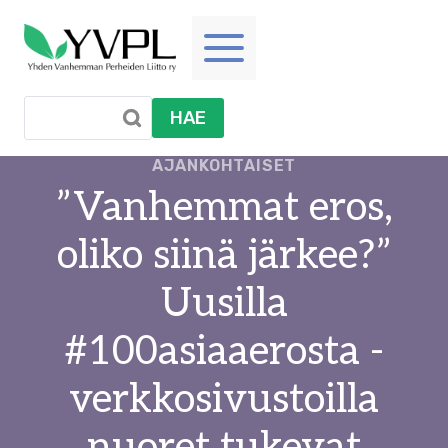
Siirry
sisältöön
HAE
AJANKOHTAISET
”Vanhemmat eros,
oliko siinä järkee?”
Uusilla
#100asiaaerosta -
verkkosivustoilla