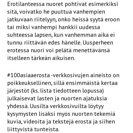
Erotilanteessa nuoret pohtivat esimerkiksi
sitä, voivatko he puuttua vanhempien
jatkuvaan riitelyyn, onko heissä syytä eroon
tai miksi vanhempi hankkii uudessa
suhteessa lapsen, kun vanhemman aika ei
tunnu riittävän edes hänelle. Uusperheen
erotessa nuori voi pelätä menettävänsä
itselleen tärkeän aikuisen.
#100asiaaerosta -verkkosivujen aineisto on
poikkeuksellinen, sillä ensimmäistä kertaa
järjestöt (ks. lista tiedotteen lopussa)
julkaisevat lasten ja nuorten ajatuksia
yhdessä. Uusilta verkkosivuilta löytyy
kysymysten lisäksi myös nuorten tekemiä
kuvia, videoita ja tekstejä erosta ja siihen
liittyvistä tunteista.