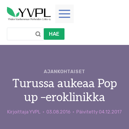
Siirry
sisältöön
HAE
AJANKOHTAISET
Turussa aukeaa Pop
up –eroklinikka
Kirjoittaja
YVPL
03.08.2016
Päivitetty
04.12.2017