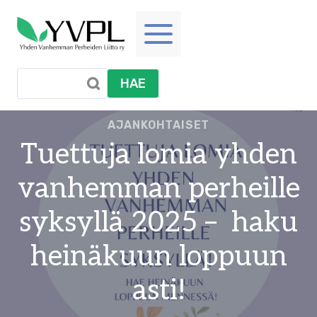
Siirry
sisältöön
HAE
AJANKOHTAISET
Tuettuja lomia yhden
vanhemman perheille
syksyllä 2025 – haku
heinäkuun loppuun
asti!