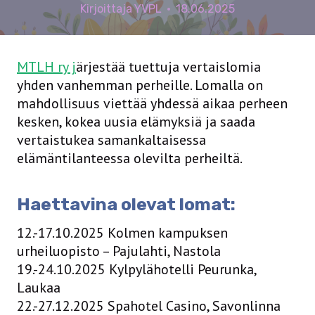
Kirjoittaja
YVPL
18.06.2025
MTLH ry j
ärjestää tuettuja vertaislomia
yhden vanhemman perheille. Lomalla on
mahdollisuus viettää yhdessä aikaa perheen
kesken, kokea uusia elämyksiä ja saada
vertaistukea samankaltaisessa
elämäntilanteessa olevilta perheiltä.
Haettavina olevat lomat:
12.-17.10.2025 Kolmen kampuksen
urheiluopisto – Pajulahti, Nastola
19.-24.10.2025 Kylpylähotelli Peurunka,
Laukaa
22.-27.12.2025 Spahotel Casino, Savonlinna