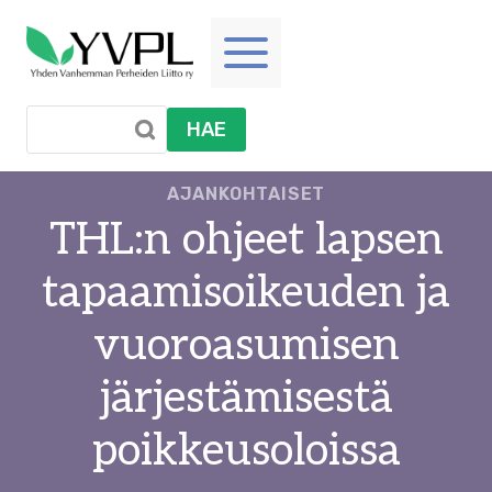
Siirry
sisältöön
HAE
AJANKOHTAISET
THL:n ohjeet lapsen
tapaamisoikeuden ja
vuoroasumisen
järjestämisestä
poikkeusoloissa