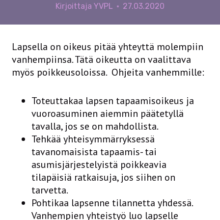
Kirjoittaja
YVPL
27.03.2020
Lapsella on oikeus pitää yhteyttä molempiin
vanhempiinsa. Tätä oikeutta on vaalittava
myös poikkeusoloissa. Ohjeita vanhemmille:
Toteuttakaa lapsen tapaamisoikeus ja
vuoroasuminen aiemmin päätetyllä
tavalla, jos se on mahdollista.
Tehkää yhteisymmärryksessä
tavanomaisista tapaamis- tai
asumisjärjestelyistä poikkeavia
tilapäisiä ratkaisuja, jos siihen on
tarvetta.
Pohtikaa lapsenne tilannetta yhdessä.
Vanhempien yhteistyö luo lapselle