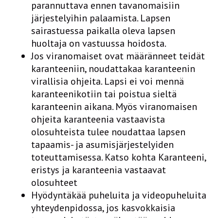
parannuttava ennen tavanomaisiin
järjestelyihin palaamista. Lapsen
sairastuessa paikalla oleva lapsen
huoltaja on vastuussa hoidosta.
Jos viranomaiset ovat määränneet teidät
karanteeniin, noudattakaa karanteenin
virallisia ohjeita. Lapsi ei voi mennä
karanteenikotiin tai poistua sieltä
karanteenin aikana. Myös viranomaisen
ohjeita karanteenia vastaavista
olosuhteista tulee noudattaa lapsen
tapaamis- ja asumisjärjestelyiden
toteuttamisessa. Katso kohta Karanteeni,
eristys ja karanteenia vastaavat
olosuhteet
Hyödyntäkää puheluita ja videopuheluita
yhteydenpidossa, jos kasvokkaisia