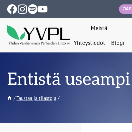
Siirry
JÄS
sisältöön
Meistä
Yhteystiedot
Blogi
Entistä useampi 
/
Taustaa ja tilastoja
/