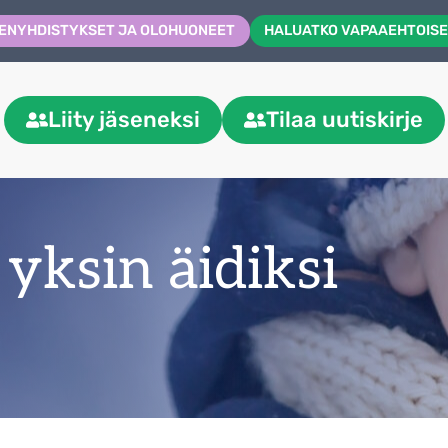
ENYHDISTYKSET JA OLOHUONEET
HALUATKO VAPAAEHTOISE
Liity jäseneksi
Tilaa uutiskirje
yksin äidiksi