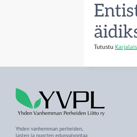
Entis
äidik
Tutustu
Karjalai
Yhden vanhemman perheiden,
lasten ja nuorten edunvalvontaa