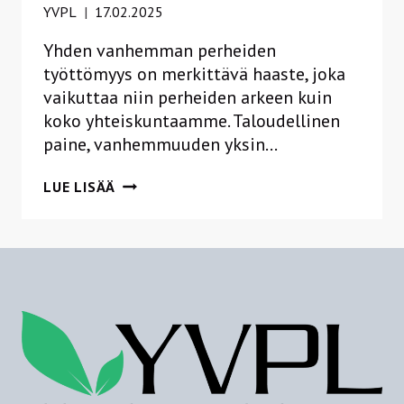
YVPL
17.02.2025
Yhden vanhemman perheiden
työttömyys on merkittävä haaste, joka
vaikuttaa niin perheiden arkeen kuin
koko yhteiskuntaamme. Taloudellinen
paine, vanhemmuuden yksin…
YHDEN
LUE LISÄÄ
VANHEMMAN
PERHEIDEN
TYÖTTÖMYYDEN
HAASTEET
JA
RATKAISUT
–
TULE
MUKAAN
YVPL
RY:N
50-