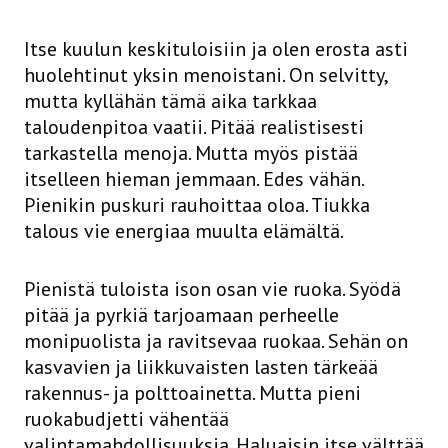
Itse kuulun keskituloisiin ja olen erosta asti
huolehtinut yksin menoistani. On selvitty,
mutta kyllähän tämä aika tarkkaa
taloudenpitoa vaatii. Pitää realistisesti
tarkastella menoja. Mutta myös pistää
itselleen hieman jemmaan. Edes vähän.
Pienikin puskuri rauhoittaa oloa. Tiukka
talous vie energiaa muulta elämältä.
Pienistä tuloista ison osan vie ruoka. Syödä
pitää ja pyrkiä tarjoamaan perheelle
monipuolista ja ravitsevaa ruokaa. Sehän on
kasvavien ja liikkuvaisten lasten tärkeää
rakennus- ja polttoainetta. Mutta pieni
ruokabudjetti vähentää
valintamahdollisuuksia. Haluaisin itse välttää