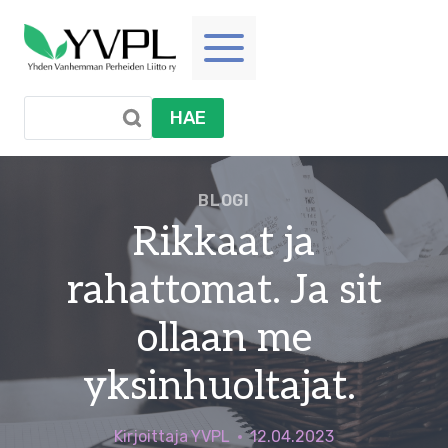
Siirry
sisältöön
HAE
BLOGI
Rikkaat ja
rahattomat. Ja sit
ollaan me
yksinhuoltajat.
Kirjoittaja
YVPL
12.04.2023