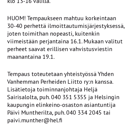
klo 13-16 välillä.
HUOM! Tempaukseen mahtuu korkeintaan
30-40 perhettä ilmoittautumisjärjestyksessä,
joten toimithan nopeasti, kuitenkin
viimeistään perjantaina 16.1. Mukaan valitut
perheet saavat erillisen vahvistusviestin
maanantaina 19.1.
Tempaus toteutetaan yhteistyössä Yhden
Vanhemman Perheiden Liitto ry:n kanssa.
Lisätietoja toiminnanjohtaja Heljä
Sairisalolta, puh. 040 351 5355 ja Helsingin
kaupungin elinkeino-osaston asiantuntija
Päivi Muntherilta, puh. 040 334 2045 tai
paivi.munther@hel.fi