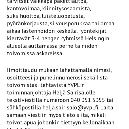
tarvitset vaikkapa pakettiautoa,
kantovoimaa, kiinnitysosaamista,
suksihuoltoa, luisteluopetusta,
pyöränkorjausta, siivousporukkaa tai omaa
aikaa lastenhoidon keskellä. Työntekijät
kiertävät 3-4 hengen ryhmissä Helsingin
alueella auttamassa perheitä niiden
toivomissa askareissa.
Ilmoittaudu mukaan lähettämällä nimesi,
osoitteesi ja puhelinnumerosi sekä lista
toivomistasi tehtävistä YVPL:n
toiminnanjohtaja Heljä Sairisalolle
tekstiviestillä numeroon 040 351 5355 tai
sähköpostilla
helja.sairisalo@yvpl.fi. Laita
samaan viestiin myös tieto siitä, mikäli
toivot apua johonkin tiettyyn kellonaikaan