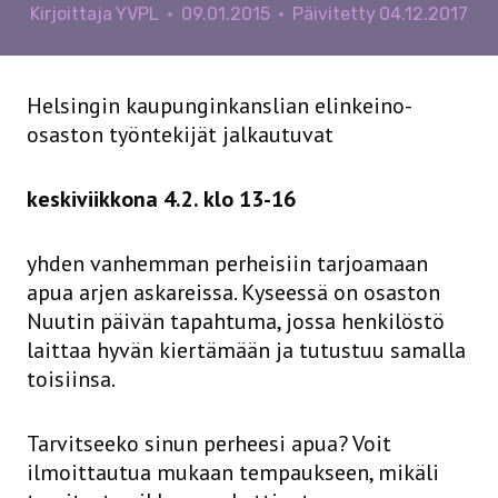
Kirjoittaja
YVPL
09.01.2015
Päivitetty
04.12.2017
Helsingin kaupunginkanslian elinkeino-
osaston työntekijät jalkautuvat
keskiviikkona 4.2. klo 13-16
yhden vanhemman perheisiin tarjoamaan
apua arjen askareissa. Kyseessä on osaston
Nuutin päivän tapahtuma, jossa henkilöstö
laittaa hyvän kiertämään ja tutustuu samalla
toisiinsa.
Tarvitseeko sinun perheesi apua? Voit
ilmoittautua mukaan tempaukseen, mikäli