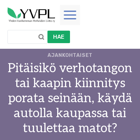
Siirry
sisältöön
HAE
AJANKOHTAISET
Pitäisikö verhotangon
tai kaapin kiinnitys
porata seinään, käydä
autolla kaupassa tai
tuulettaa matot?