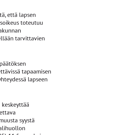
ä, että lapsen
isoikeus toteutuu
takunnan
lään tarvittavien
i päätöksen
ettävissä tapaamisen
oyhteydessä lapseen
ai keskeyttää
ettava
 muusta syystä
aalihuollon