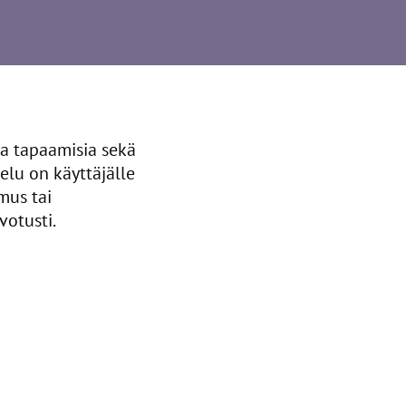
ja tapaamisia sekä
elu on käyttäjälle
mus tai
otusti.