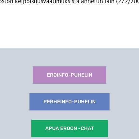
östön kelpoisuusvaatimuksista annetun lain (272/20
EROINFO-PUHELIN
PERHEINFO-PUHELIN
APUA EROON -CHAT