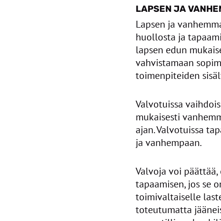
LAPSEN JA VANHE
Lapsen ja vanhemman
huollosta ja tapaam
lapsen edun mukaise
vahvistamaan sopimu
toimenpiteiden sisäl
Valvotuissa vaihdois
mukaisesti vanhemma
ajan. Valvotuissa t
ja vanhempaan.
Valvoja voi päättää, 
tapaamisen, jos se 
toimivaltaiselle las
toteutumatta jääneis