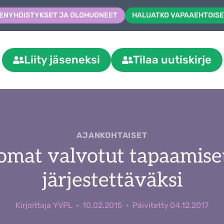
ENYHDISTYKSET JA OLOHUONEET
HALUATKO VAPAAEHTOISE
Liity jäseneksi
Tilaa uutiskirje
AJANKOHTAISET
omat valvotut tapaamise
järjestettäväksi
Kirjoittaja
YVPL
10.02.2015
Päivitetty
04.12.2017