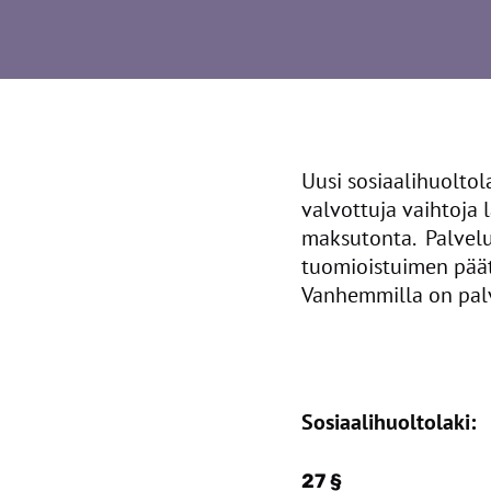
Uusi sosiaalihuoltol
valvottuja vaihtoja 
maksutonta. Palvelu
tuomioistuimen päät
Vanhemmilla on palv
Sosiaalihuoltolaki:
27 §