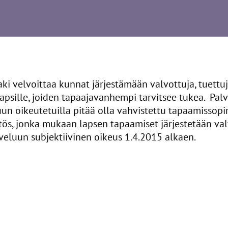
aki velvoittaa kunnat järjestämään valvottuja, tuettu
lapsille, joiden tapaajavanhempi tarvitsee tukea. Palv
un oikeutetuilla pitää olla vahvistettu tapaamissopi
ös, jonka mukaan lapsen tapaamiset järjestetään valv
eluun subjektiivinen oikeus 1.4.2015 alkaen.