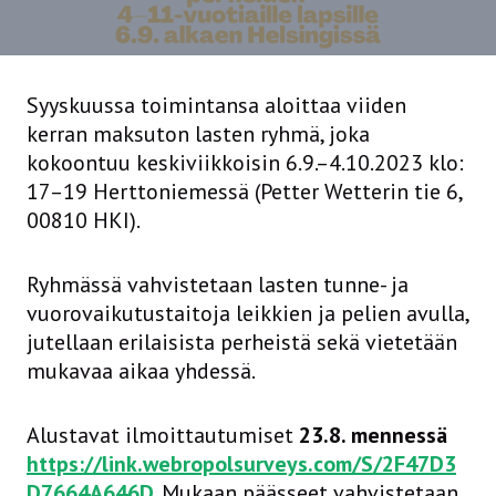
Syyskuussa toimintansa aloittaa viiden
kerran maksuton lasten ryhmä, joka
kokoontuu keskiviikkoisin 6.9.–4.10.2023 klo:
17–19 Herttoniemessä (Petter Wetterin tie 6,
00810 HKI).
Ryhmässä vahvistetaan lasten tunne- ja
vuorovaikutustaitoja leikkien ja pelien avulla,
jutellaan erilaisista perheistä sekä vietetään
mukavaa aikaa yhdessä.
Alustavat ilmoittautumiset
23.8. mennessä
https://link.webropolsurveys.com/S/2F47D3
D7664A646D
. Mukaan päässeet vahvistetaan