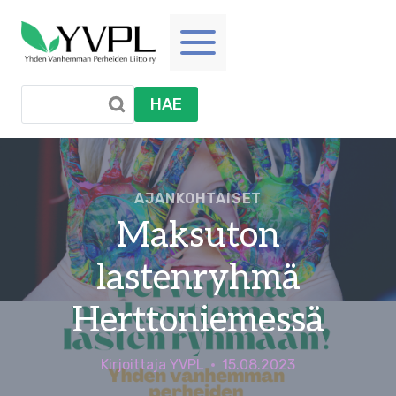
Siirry
sisältöön
HAE
AJANKOHTAISET
Maksuton
lastenryhmä
Herttoniemessä
Kirjoittaja
YVPL
15.08.2023