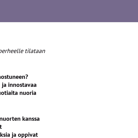
erheelle tilataan
nnostuneen?
 ja innostavaa
uotiaita nuoria
 nuorten kanssa
t
sia ja oppivat