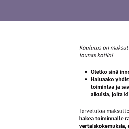
Koulutus on maksuton
lounas kotiin!
Oletko sinä inn
Haluaako yhdist
toimintaa ja sa
aikuisia, joita
Tervetuloa maksut
hakea toiminnalle 
vertaiskokemuksia, 