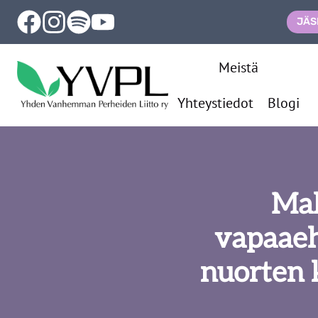
Siirry
JÄS
sisältöön
Meistä
Yhteystiedot
Blogi
Mah
vapaaeht
nuorten 