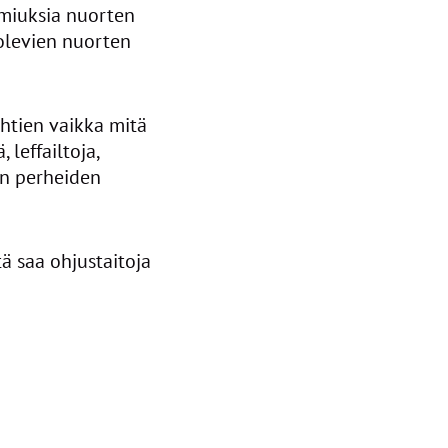
miuksia nuorten
olevien nuorten
htien vaikka mitä
 leffailtoja,
an perheiden
ä saa ohjustaitoja