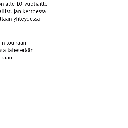
n alle 10-vuotiaille
sallistujan kertoessa
llaan yhteydessä
in lounaan
asta lähetetään
ounaan