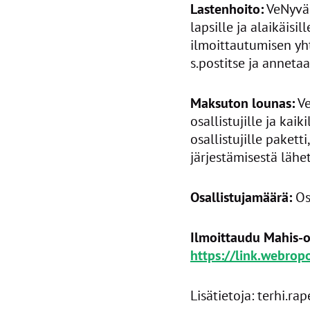
Lastenhoito:
VeNyvä-
lapsille ja alaikäisil
ilmoittautumisen yh
s.postitse ja anneta
Maksuton lounas:
Ve
osallistujille ja kai
osallistujille pakett
järjestämisestä lähe
Osallistujamäärä:
Osa
Ilmoittaudu Mahis-o
https://link.webro
Lisätietoja: terhi.ra