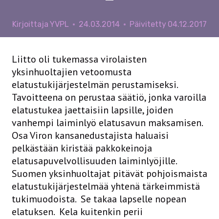
–
Kirjoittaja
YVPL
24.03.2014
Päivitetty
04.12.2017
Liitto oli tukemassa virolaisten
yksinhuoltajien vetoomusta
elatustukijärjestelmän perustamiseksi.
Tavoitteena on perustaa säätiö, jonka varoilla
elatustukea jaettaisiin lapsille, joiden
vanhempi laiminlyö elatusavun maksamisen.
Osa Viron kansanedustajista haluaisi
pelkästään kiristää pakkokeinoja
elatusapuvelvollisuuden laiminlyöjille.
Suomen yksinhuoltajat pitävät pohjoismaista
elatustukijärjestelmää yhtenä tärkeimmistä
tukimuodoista. Se takaa lapselle nopean
elatuksen. Kela kuitenkin perii