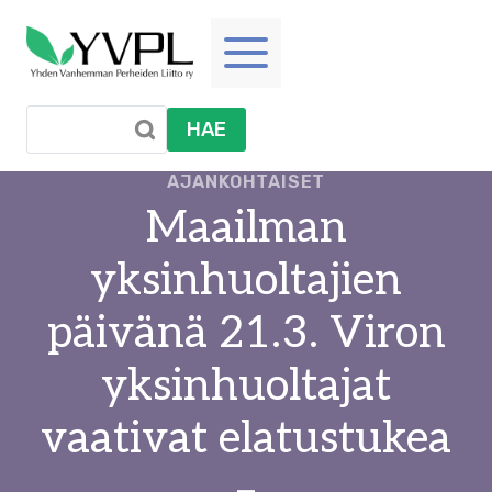
Siirry
sisältöön
HAE
AJANKOHTAISET
Maailman
yksinhuoltajien
päivänä 21.3. Viron
yksinhuoltajat
vaativat elatustukea