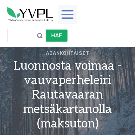
Siirry
sisältöön
HAE
AJANKOHTAISET
Luonnosta voimaa -
vauvaperheleiri
Rautavaaran
metsäkartanolla
(maksuton)