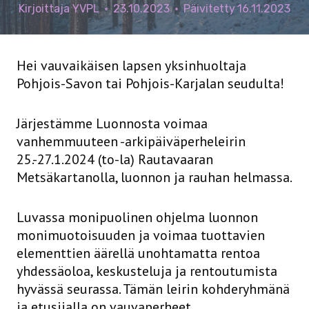
Kirjoittaja
YVPL
23.10.2023
Päivitetty
16.11.2023
Hei vauvaikäisen lapsen yksinhuoltaja
Pohjois-Savon tai Pohjois-Karjalan seudulta!
Järjestämme Luonnosta voimaa
vanhemmuuteen -arkipäiväperheleirin
25.-27.1.2024 (to-la) Rautavaaran
Metsäkartanolla, luonnon ja rauhan helmassa.
Luvassa monipuolinen ohjelma luonnon
monimuotoisuuden ja voimaa tuottavien
elementtien äärellä unohtamatta rentoa
yhdessäoloa, keskusteluja ja rentoutumista
hyvässä seurassa. Tämän leirin kohderyhmänä
ja etusijalla on vauvaperheet.