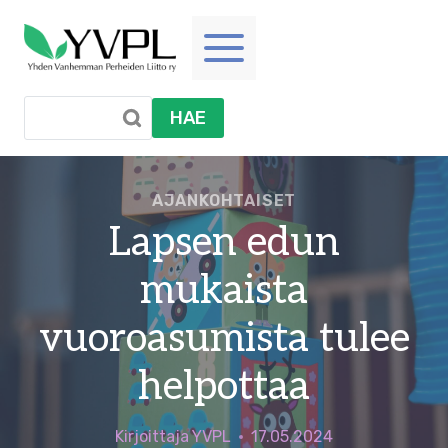
Siirry
sisältöön
HAE
AJANKOHTAISET
Lapsen edun
mukaista
vuoroasumista tulee
helpottaa
Kirjoittaja
YVPL
17.05.2024