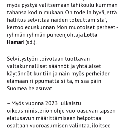
myös pystyä valitsemaan lähikoulu kumman
tahansa kodin mukaan. On todella hyvä, että
hallitus selvittää näiden toteuttamista”,
kertoo eduskunnan Monimuotoiset perheet -
ryhmän ryhmän puheenjohtaja
Lotta
Hamari
(sd.).
Selvitystyön toivotaan tuottavan
valtakunnalliset säännöt ja yhtäläiset
käytännöt kuntiin ja näin myös perheiden
elämään riippumatta siitä, missä päin
Suomea he asuvat.
– Myös vuonna 2023 julkaistu
oikeusministeriön ohje vuoroasuvan lapsen
elatusavun määrittämiseen helpottaa
osaltaan vuoroasumisen valintaa, iloitsee