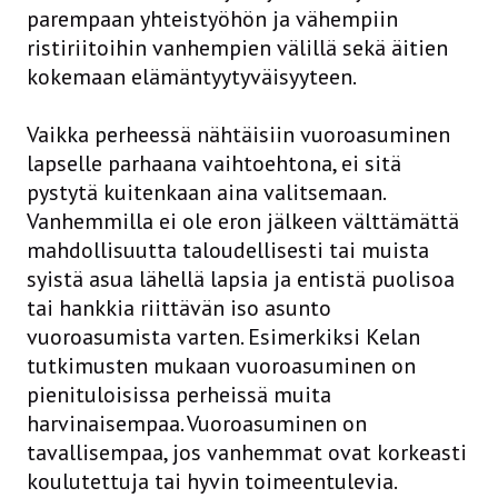
parempaan yhteistyöhön ja vähempiin
ristiriitoihin vanhempien välillä sekä äitien
kokemaan elämäntyytyväisyyteen.
Vaikka perheessä nähtäisiin vuoroasuminen
lapselle parhaana vaihtoehtona, ei sitä
pystytä kuitenkaan aina valitsemaan.
Vanhemmilla ei ole eron jälkeen välttämättä
mahdollisuutta taloudellisesti tai muista
syistä asua lähellä lapsia ja entistä puolisoa
tai hankkia riittävän iso asunto
vuoroasumista varten. Esimerkiksi Kelan
tutkimusten mukaan vuoroasuminen on
pienituloisissa perheissä muita
harvinaisempaa. Vuoroasuminen on
tavallisempaa, jos vanhemmat ovat korkeasti
koulutettuja tai hyvin toimeentulevia.