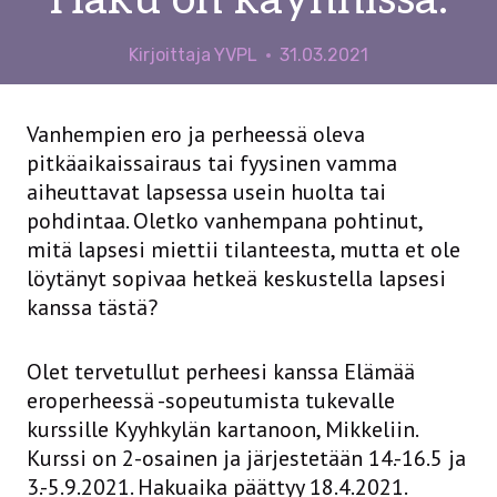
Haku on käynnissä.
Kirjoittaja
YVPL
31.03.2021
Vanhempien ero ja perheessä oleva
pitkäaikaissairaus tai fyysinen vamma
aiheuttavat lapsessa usein huolta tai
pohdintaa. Oletko vanhempana pohtinut,
mitä lapsesi miettii tilanteesta, mutta et ole
löytänyt sopivaa hetkeä keskustella lapsesi
kanssa tästä?
Olet tervetullut perheesi kanssa Elämää
eroperheessä -sopeutumista tukevalle
kurssille Kyyhkylän kartanoon, Mikkeliin.
Kurssi on 2-osainen ja järjestetään 14.-16.5 ja
3.-5.9.2021. Hakuaika päättyy 18.4.2021.