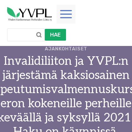
Siirry
sisältöön
HAE
AJANKOHTAISET
Invalidiliiton ja YVPL:n
järjestämä kaksiosainen
opeutumisvalmennuskurs
eron kokeneille perheille
keväällä ja syksyllä 2021