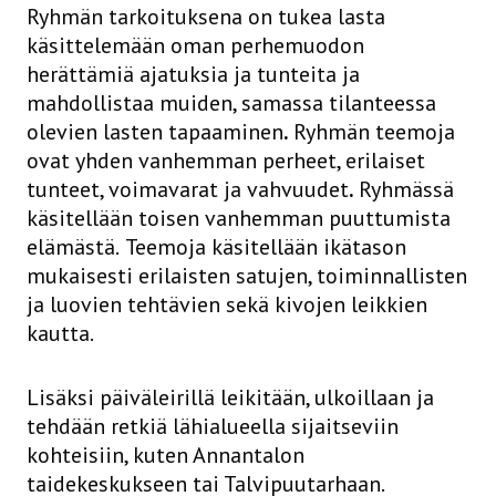
Ryhmän tarkoituksena on tukea lasta
käsittelemään oman perhemuodon
herättämiä ajatuksia ja tunteita ja
mahdollistaa muiden, samassa tilanteessa
olevien lasten tapaaminen
.
Ryhmän teemoja
ovat yhden vanhemman perheet, erilaiset
tunteet, voimavarat ja vahvuudet
.
Ryhmässä
käsitellään toisen vanhemman puuttumista
elämästä.
Teemoja käsitellään ikätason
mukaisesti erilaisten satujen, toiminnallisten
ja luovien tehtävien sekä kivojen leikkien
kautta.
Lisäksi päiväleirillä leikitään, ulkoillaan ja
tehdään retkiä lähialueella sijaitseviin
kohteisiin, kuten Annantalon
taidekeskukseen tai Talvipuutarhaan.