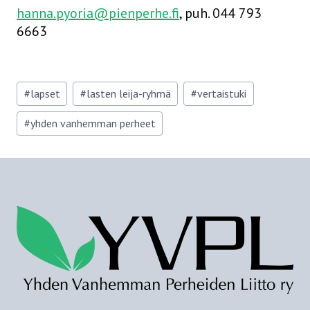
hanna.pyoria@pienperhe.fi
, puh. 044 793
6663
Avainsanat:
#
lapset
#
lasten leija-ryhmä
#
vertaistuki
#
yhden vanhemman perheet