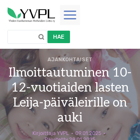
Siirry
sisältöön
HAE
AJANKOHTAISET
Ilmoittautuminen 10-
12-vuotiaiden lasten
Leija-päiväleirille on
auki
Kirjoittaja
YVPL
09.01.2025
Päivitetty
28.01.2025