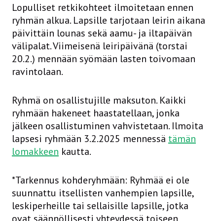
Lopulliset retkikohteet ilmoitetaan ennen
ryhmän alkua. Lapsille tarjotaan leirin aikana
päivittäin lounas sekä aamu- ja iltapäivän
välipalat. Viimeisenä leiripäivänä (torstai
20.2.) mennään syömään lasten toivomaan
ravintolaan.
Ryhmä on osallistujille maksuton. Kaikki
ryhmään hakeneet haastatellaan, jonka
jälkeen osallistuminen vahvistetaan. Ilmoita
lapsesi ryhmään 3.2.2025 mennessä
tämän
lomakkeen
kautta.
*Tarkennus kohderyhmään: Ryhmää ei ole
suunnattu itsellisten vanhempien lapsille,
leskiperheille tai sellaisille lapsille, jotka
ovat säännöllisesti yhteydessä toiseen