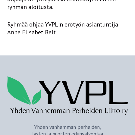
ryhmän aloitusta.
Ryhmää ohjaa YVPL:n erotyön asiantuntija
Anne Elisabet Belt.
Yhden vanhemman perheiden,
lasten ja nuorten edunvalvontaa