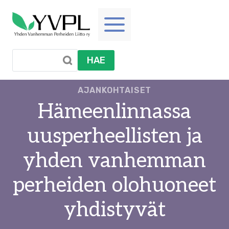
Siirry
sisältöön
HAE
AJANKOHTAISET
Hämeenlinnassa
uusperheellisten ja
yhden vanhemman
perheiden olohuoneet
yhdistyvät