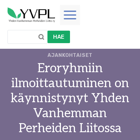
Siirry
sisältöön
HAE
AJANKOHTAISET
Eroryhmiin
ilmoittautuminen on
käynnistynyt Yhden
Vanhemman
Perheiden Liitossa