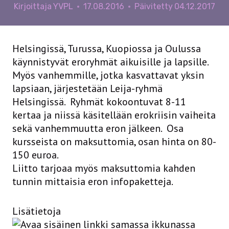
Kirjoittaja
YVPL
17.08.2016
Päivitetty
04.12.2017
Helsingissä, Turussa, Kuopiossa ja Oulussa
käynnistyvät eroryhmät aikuisille ja lapsille.
Myös vanhemmille, jotka kasvattavat yksin
lapsiaan, järjestetään Leija-ryhmä
Helsingissä. Ryhmät kokoontuvat 8-11
kertaa ja niissä käsitellään erokriisin vaiheita
sekä vanhemmuutta eron jälkeen. Osa
kursseista on maksuttomia, osan hinta on 80-
150 euroa.
Liitto tarjoaa myös maksuttomia kahden
tunnin mittaisia eron infopaketteja.
Lisätietoja