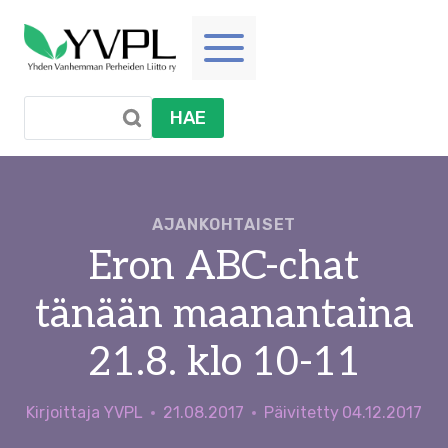
Siirry
sisältöön
HAE
AJANKOHTAISET
Eron ABC-chat
tänään maanantaina
21.8. klo 10-11
Kirjoittaja
YVPL
21.08.2017
Päivitetty
04.12.2017