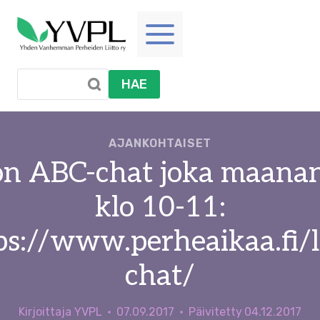
Siirry
sisältöön
HAE
AJANKOHTAISET
on ABC-chat joka maanan
klo 10-11:
ps://www.perheaikaa.fi/l
chat/
Kirjoittaja
YVPL
07.09.2017
Päivitetty
04.12.2017