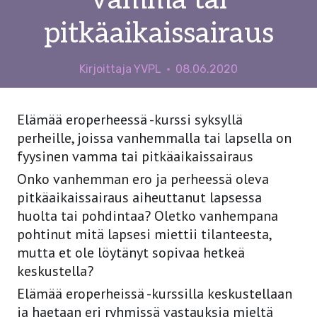
vamma tai
pitkäaikaissairaus
Kirjoittaja
YVPL
08.06.2020
Elämää eroperheessä -kurssi syksyllä
perheille, joissa vanhemmalla tai lapsella on
fyysinen vamma tai pitkäaikaissairaus
Onko vanhemman ero ja perheessä oleva
pitkäaikaissairaus aiheuttanut lapsessa
huolta tai pohdintaa? Oletko vanhempana
pohtinut mitä lapsesi miettii tilanteesta,
mutta et ole löytänyt sopivaa hetkeä
keskustella?
Elämää eroperheissä -kurssilla keskustellaan
ja haetaan eri ryhmissä vastauksia mieltä