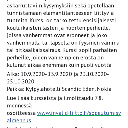
askarruttaviin kysymyksiin sekä opetellaan
tunnistamaan eläm
äntilanteeseen liittyviä
tunteita. Kurssi on tarkoitettu ensisijaisesti
kouluikäisten lasten ja nuorten perheille,
joissa vanhemmat ovat eronneet ja joko
vanhemmalla tai lapsella on fyysinen vamma
tai pitkäaikaissairaus. Kurssi sopii parhaiten
perheille, joiden vanhempien erosta on
kulunut aikaa enemmän kuin puoli vuotta.
Aika: 10.9.2020- 13.9.2020 ja 23.10.2020-
25.10.2020
Paikka: Kylpylähotelli Scandic Eden, Nokia
Lue lisää kursseista ja ilmoittaudu 7.8.
mennessä
osoitteessa
www.invalidiliitto.fi/sopeutumisv
almennus
.