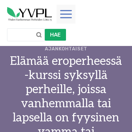
Siirry
sisältöön
HAE
AJANKOHTAISET
Elämää eroperheessä
-kurssi syksyllä
perheille, joissa
vanhemmalla tai
lapsella on fyysinen