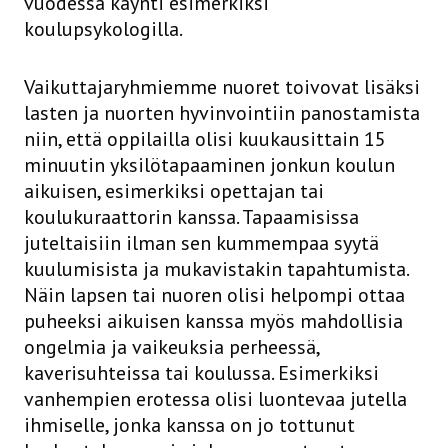
vuodessa käynti esimerkiksi
koulupsykologilla.
Vaikuttajaryhmiemme nuoret toivovat lisäksi
lasten ja nuorten hyvinvointiin panostamista
niin, että oppilailla olisi kuukausittain 15
minuutin yksilötapaaminen jonkun koulun
aikuisen, esimerkiksi opettajan tai
koulukuraattorin kanssa. Tapaamisissa
juteltaisiin ilman sen kummempaa syytä
kuulumisista ja mukavistakin tapahtumista.
Näin lapsen tai nuoren olisi helpompi ottaa
puheeksi aikuisen kanssa myös mahdollisia
ongelmia ja vaikeuksia perheessä,
kaverisuhteissa tai koulussa. Esimerkiksi
vanhempien erotessa olisi luontevaa jutella
ihmiselle, jonka kanssa on jo tottunut