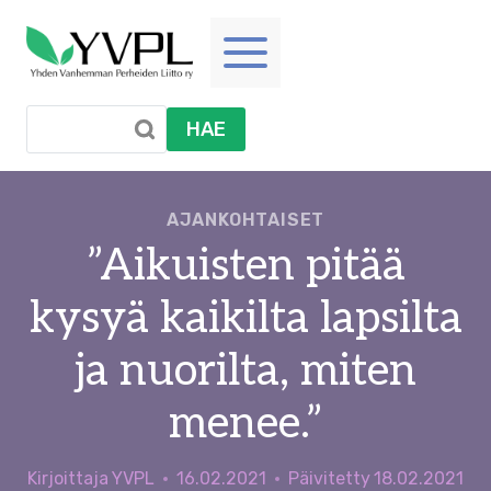
Siirry
sisältöön
HAE
AJANKOHTAISET
”Aikuisten pitää
kysyä kaikilta lapsilta
ja nuorilta, miten
menee.”
Kirjoittaja
YVPL
16.02.2021
Päivitetty
18.02.2021