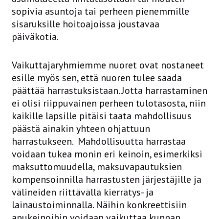
sopivia asuntoja tai perheen pienemmille
sisaruksille hoitoajoissa joustavaa
päiväkotia.
Vaikuttajaryhmiemme nuoret ovat nostaneet
esille myös sen, että nuoren tulee saada
päättää harrastuksistaan. Jotta harrastaminen
ei olisi riippuvainen perheen tulotasosta, niin
kaikille lapsille pitäisi taata mahdollisuus
päästä ainakin yhteen ohjattuun
harrastukseen. Mahdollisuutta harrastaa
voidaan tukea monin eri keinoin, esimerkiksi
maksuttomuudella, maksuvapautuksien
kompensoinnilla harrastusten järjestäjille ja
välineiden riittävällä kierrätys- ja
lainaustoiminnalla. Näihin konkreettisiin
apukeinoihin voidaan vaikuttaa kunnan