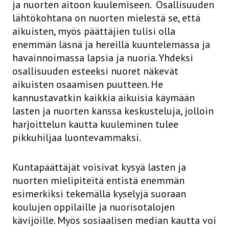
ja nuorten aitoon kuulemiseen. Osallisuuden
lähtökohtana on nuorten mielestä se, että
aikuisten, myös päättäjien tulisi olla
enemmän läsnä ja hereillä kuuntelemassa ja
havainnoimassa lapsia ja nuoria. Yhdeksi
osallisuuden esteeksi nuoret näkevät
aikuisten osaamisen puutteen. He
kannustavatkin kaikkia aikuisia käymään
lasten ja nuorten kanssa keskusteluja, jolloin
harjoittelun kautta kuuleminen tulee
pikkuhiljaa luontevammaksi.
Kuntapäättäjät voisivat kysyä lasten ja
nuorten mielipiteitä entistä enemmän
esimerkiksi tekemällä kyselyjä suoraan
koulujen oppilaille ja nuorisotalojen
kävijöille. Myös sosiaalisen median kautta voi