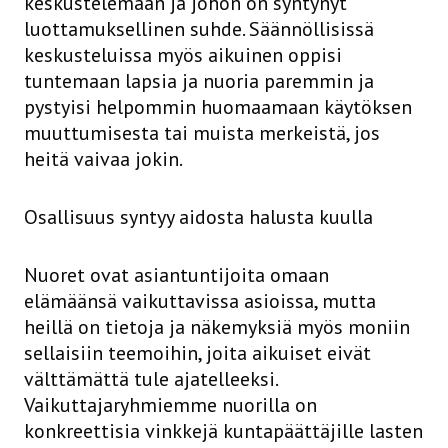
keskustelemaan ja johon on syntynyt
luottamuksellinen suhde. Säännöllisissä
keskusteluissa myös aikuinen oppisi
tuntemaan lapsia ja nuoria paremmin ja
pystyisi helpommin huomaamaan käytöksen
muuttumisesta tai muista merkeistä, jos
heitä vaivaa jokin.
Osallisuus syntyy aidosta halusta kuulla
Nuoret ovat asiantuntijoita omaan
elämäänsä vaikuttavissa asioissa, mutta
heillä on tietoja ja näkemyksiä myös moniin
sellaisiin teemoihin, joita aikuiset eivät
välttämättä tule ajatelleeksi.
Vaikuttajaryhmiemme nuorilla on
konkreettisia vinkkejä kuntapäättäjille lasten