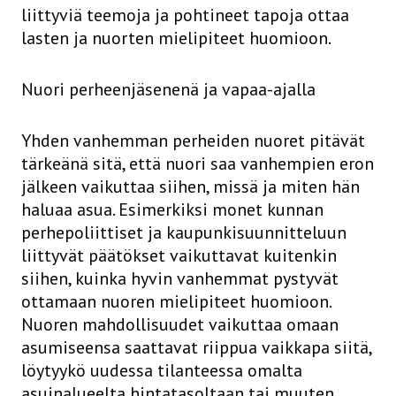
liittyviä teemoja ja pohtineet tapoja ottaa
lasten ja nuorten mielipiteet huomioon.
Nuori perheenjäsenenä ja vapaa-ajalla
Yhden vanhemman perheiden nuoret pitävät
tärkeänä sitä, että nuori saa vanhempien eron
jälkeen vaikuttaa siihen, missä ja miten hän
haluaa asua. Esimerkiksi monet kunnan
perhepoliittiset ja kaupunkisuunnitteluun
liittyvät päätökset vaikuttavat kuitenkin
siihen, kuinka hyvin vanhemmat pystyvät
ottamaan nuoren mielipiteet huomioon.
Nuoren mahdollisuudet vaikuttaa omaan
asumiseensa saattavat riippua vaikkapa siitä,
löytyykö uudessa tilanteessa omalta
asuinalueelta hintatasoltaan tai muuten