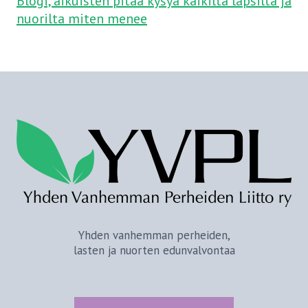
Blogi, aikuisten pitää kysya kaikilta lapsilta ja
nuorilta miten menee
Yhden vanhemman perheiden,
lasten ja nuorten edunvalvontaa