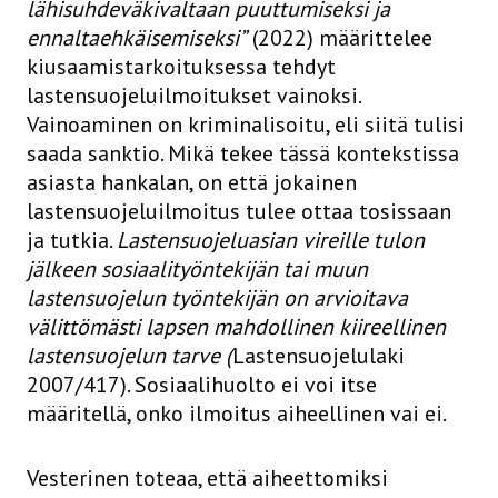
lähisuhdeväkivaltaan puuttumiseksi ja
ennaltaehkäisemiseksi”
(2022) määrittelee
kiusaamistarkoituksessa tehdyt
lastensuojeluilmoitukset vainoksi.
Vainoaminen on kriminalisoitu, eli siitä tulisi
saada sanktio. Mikä tekee tässä kontekstissa
asiasta hankalan, on että jokainen
lastensuojeluilmoitus tulee ottaa tosissaan
ja tutkia.
Lastensuojeluasian vireille tulon
jälkeen sosiaalityöntekijän tai muun
lastensuojelun työntekijän on arvioitava
välittömästi lapsen mahdollinen kiireellinen
lastensuojelun tarve
(
Lastensuojelulaki
2007/417). Sosiaalihuolto ei voi itse
määritellä, onko ilmoitus aiheellinen vai ei.
Vesterinen toteaa, että aiheettomiksi