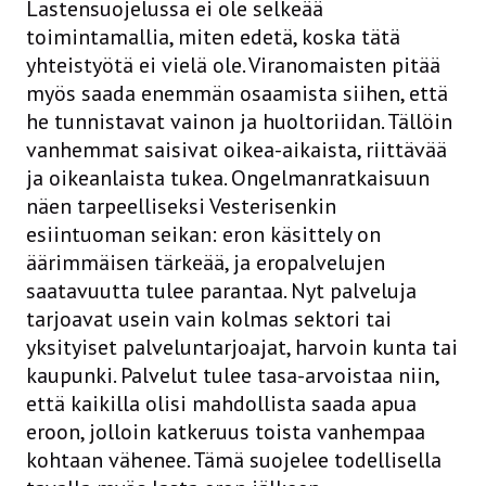
Lastensuojelussa ei ole selkeää
toimintamallia, miten edetä, koska tätä
yhteistyötä ei vielä ole. Viranomaisten pitää
myös saada enemmän osaamista siihen, että
he tunnistavat vainon ja huoltoriidan. Tällöin
vanhemmat saisivat oikea-aikaista, riittävää
ja oikeanlaista tukea. Ongelmanratkaisuun
näen tarpeelliseksi Vesterisenkin
esiintuoman seikan: eron käsittely on
äärimmäisen tärkeää, ja eropalvelujen
saatavuutta tulee parantaa. Nyt palveluja
tarjoavat usein vain kolmas sektori tai
yksityiset palveluntarjoajat, harvoin kunta tai
kaupunki. Palvelut tulee tasa-arvoistaa niin,
että kaikilla olisi mahdollista saada apua
eroon, jolloin katkeruus toista vanhempaa
kohtaan vähenee. Tämä suojelee todellisella