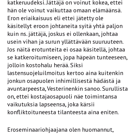
katkeruudeksi. Jättäjä on voinut kokea, ettei
hän ole voinut vaikuttaa omaan elämäänsä.
Eron eriaikaisuus eli ettei jätetty ole
käsitellyt eroon johtaneita syitä yhtä paljon
kuin ns. jättäjä, joskus ei ollenkaan, johtaa
usein vihan ja surun yllättävään suuruuteen.
Jos näitä erotunteita ei osaa käsitellä, johtaa
se katkeroitumiseen, jopa häpeän tunteeseen,
jolloin kostohalu herää. Siksi
lastensuojeluilmoitus kertoo aina kuitenkin
jonkun osapuolen inhimillisestä hädästä ja
avuntarpeesta, Vesterinenkin sanoo. Surullista
on, ettei kostajaosapuoli näe toimintansa
vaikutuksia lapseensa, joka kärsii
konfliktoituneesta tilanteesta aina eniten.
Eroseminaariohjaajana olen huomannut,